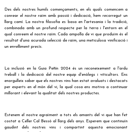
Des dels nostres humils començaments, en els quals comencem a
conrear el nostre raïm amb passió i dedicació, hem recorregut un
llarg camí. La nostra filosofia es basa en l'artesania i la tradició,
combinada amb un profund respecte per la terra i l'entorn en el
qual conreem el nostre raïm. Cada ampolla de vi que produïm és el
resultat d'una acurada selecció de raïm, una meticulosa vinificació i
un envelliment precís.
La inclusió en la Guia Peñín 2024 és un reconeixement a l'ardu
treball i la dedicació del nostre equip d'enòlegs i viticultors. Ens
enorgulleix saber que els nostres vins han estat avaluats i destacats
per experts en el món del vi, la qual cosa ens motiva a continuar
millorant i elevant la qualitat dels nostres productes.
Estenem el nostre agraïment a tots els amants del vi que han fet
costat a Celler Cal Bessó al llarg dels anys. Esperem que continuïn
gaudint dels nostres vins i compartint aquesta emocionant