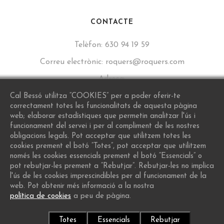
CONTACTE
Telèfon:
630 94 19 59
Correu electrònic:
roquers@roquers.com
Adreça:
Carrer de Sant Lluís, 16, 43777 Els Guiamets, Tarragona
Cal Bessó utilitza “COOKIES” per a poder oferir-te
correctament totes les funcionalitats de aquesta pàgina
web; elaborar estadístiques que permetin analitzar l'ús i
funcionament del servei i per al compliment de les nostres
obligacions legals. Pot acceptar que utilitzem totes les
cookies prement el botó “Totes”, pot acceptar que utilitzem
només les cookies essencials prement el botó “Essencials” o
pot rebutjar-les prement a “Rebutjar”. Rebutjar-les no implica
l'ús de les cookies imprescindibles per al funcionament de la
web. Pot obtenir més informació a la nostra
política de cookies
a peu de pàgina.
© 2026 Cal Bessó - Vols Una Pàgina Com Aquesta?
Protiendas.net
Totes
Essencials
Rebutjar