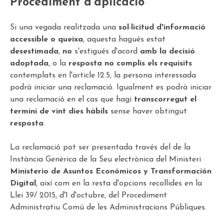
Procediment d'aplicació
Si una vegada realitzada una
sol·licitud d'informació
accessible o queixa
, aquesta hagués estat
desestimada
,
no
s'estigués d'acord
amb la decisió
adoptada
, o la
resposta no complís els requisits
contemplats en l'article 12.5, la persona interessada
podrà iniciar una reclamació. Igualment es podrà iniciar
una reclamació en el cas que hagi
transcorregut el
termini de vint dies hàbils
sense haver obtingut
resposta
.
La reclamació pot ser presentada través del de la
Instància Genèrica de la Seu electrònica del Ministeri
Ministerio de Asuntos Económicos y Transformación
Digital
, així com en la resta d'opcions recollides en la
Llei 39/ 2015, d'1 d'octubre, del Procediment
Administratiu Comú de les Administracions Públiques.