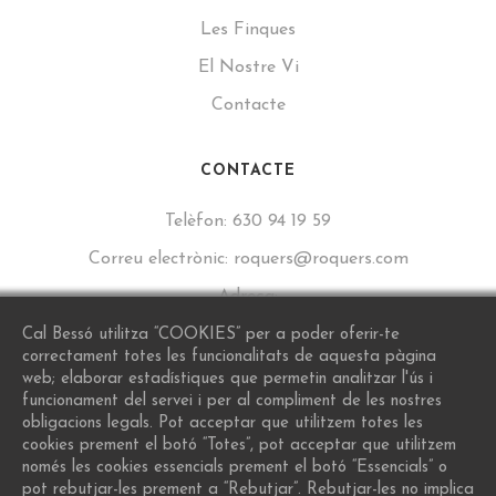
Les Finques
El Nostre Vi
Contacte
CONTACTE
Telèfon:
630 94 19 59
Correu electrònic:
roquers@roquers.com
Adreça:
Carrer de Sant Lluís, 16, 43777 Els Guiamets, Tarragona
Cal Bessó utilitza “COOKIES” per a poder oferir-te
correctament totes les funcionalitats de aquesta pàgina
web; elaborar estadístiques que permetin analitzar l'ús i
funcionament del servei i per al compliment de les nostres
obligacions legals. Pot acceptar que utilitzem totes les
cookies prement el botó “Totes”, pot acceptar que utilitzem
només les cookies essencials prement el botó “Essencials” o
pot rebutjar-les prement a “Rebutjar”. Rebutjar-les no implica