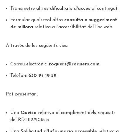
Transmetre altres
dificultats d'accés
al contingut.
Formular qualsevol altra
consulta o suggeriment
de millora
relativa a l'accessibilitat del lloc web.
A través de les següents vies:
Correu electrònic:
roquers@roquers.com
.
Telèfon:
630 94 19 59
.
Pot presentar :
Una
Queixa
relativa al compliment dels requisits
del RD 1112/2018 o
Una
Sol·licitud d'Informació accessible
relativa a: