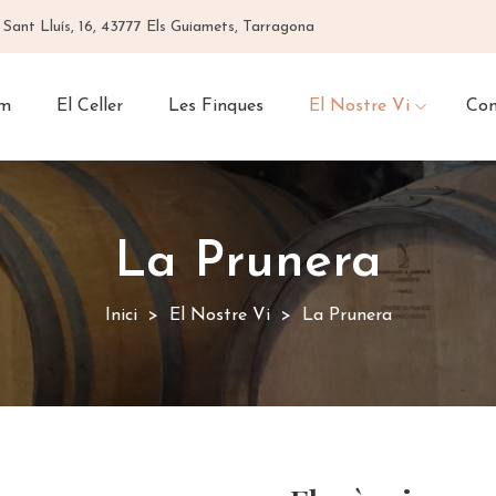
 Sant Lluís, 16, 43777 Els Guiamets, Tarragona
om
El Celler
Les Finques
El Nostre Vi
Con
La Prunera
Inici
El Nostre Vi
La Prunera