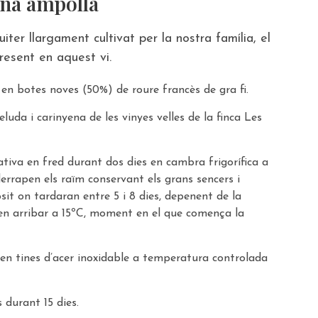
una ampolla
uiter llargament cultivat per la nostra família, el
present en aquest vi.
 en botes noves (50%) de roure francès de gra fi.
uda i carinyena de les vinyes velles de la finca Les
iva en fred durant dos dies en cambra frigorífica a
errapen els raïm conservant els grans sencers i
sit on tardaran entre 5 i 8 dies, depenent de la
n arribar a 15ºC, moment en el que comença la
en tines d’acer inoxidable a temperatura controlada
 durant 15 dies.