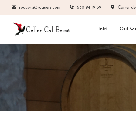
roquers@roquers.com
630 94 19 59
Carrer de
Inici
Qui S