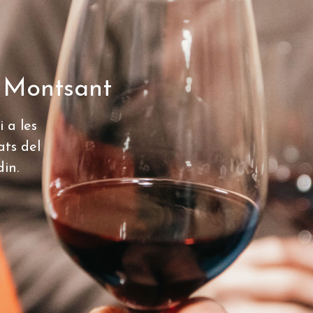
. Montsant
i a les
ats del
in.