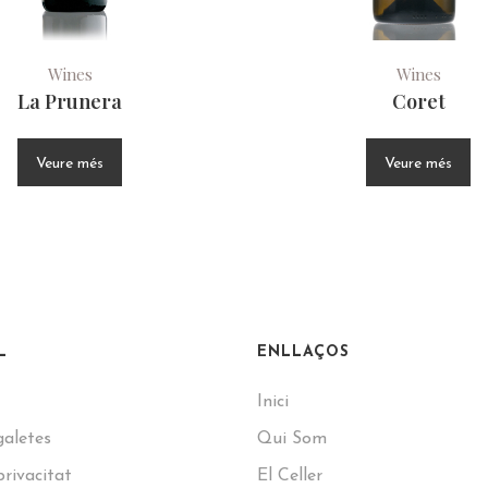
Wines
Wines
La Prunera
Coret
Veure més
Veure més
L
ENLLAÇOS
Inici
galetes
Qui Som
privacitat
El Celler