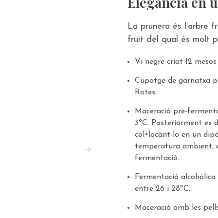
Elegància en 
La prunera és l’arbre fr
fruit del qual és molt 
Vi negre criat 12 mesos
Cupatge de garnatxa pel
Rotes.
Maceració pre-fermentat
3ºC. Posteriorment es d
col•locant-lo en un dipò
temperatura ambient, e
fermentació.
Fermentació alcohòlica 
entre 26 i 28ºC.
Maceració amb les pells