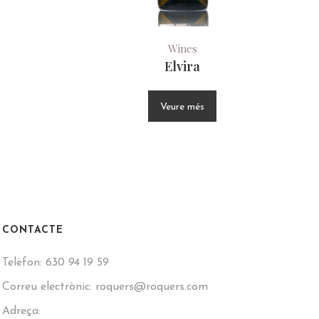
Wines
Elvira
Veure més
CONTACTE
Telèfon:
630 94 19 59
Correu electrònic:
roquers@roquers.com
Adreça: