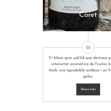
Coret
03
Vi blanc groc pàl·lid que destaca p
intensitat aromàtica de fruites b
Amb una agradable acidesa i un fin
golós.
Veure més