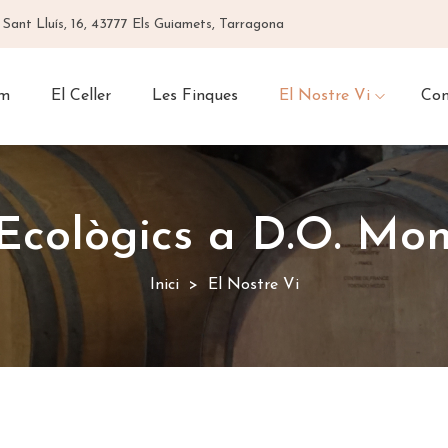
 Sant Lluís, 16, 43777 Els Guiamets, Tarragona
om
El Celler
Les Finques
El Nostre Vi
Con
Ecològics a D.O. Mo
Inici
El Nostre Vi