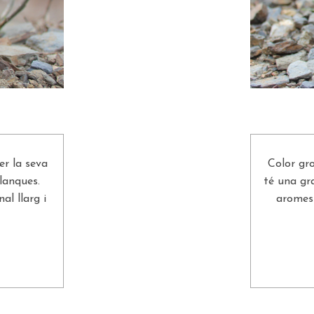
er la seva
Color gr
lanques.
té una gr
al llarg i
aromes 