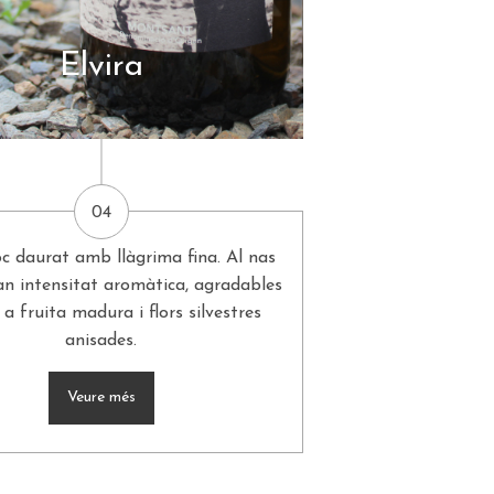
Elvira
04
oc daurat amb llàgrima fina. Al nas
an intensitat aromàtica, agradables
a fruita madura i flors silvestres
anisades.
Veure més