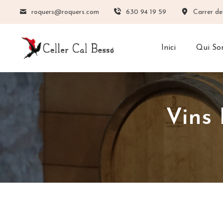
roquers@roquers.com
630 94 19 59
Carrer de
Inici
Qui S
Vins 