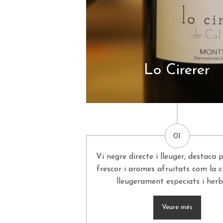
Lo Cirerer
01
Vi negre directe i lleuger, destaca 
frescor i aromes afruitats com la ci
lleugerament especiats i herb
Veure més