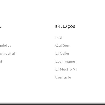
L
ENLLAÇOS
Inici
galetes
Qui Som
privacitat
El Celler
at
Les Finques
El Nostre Vi
Contacte