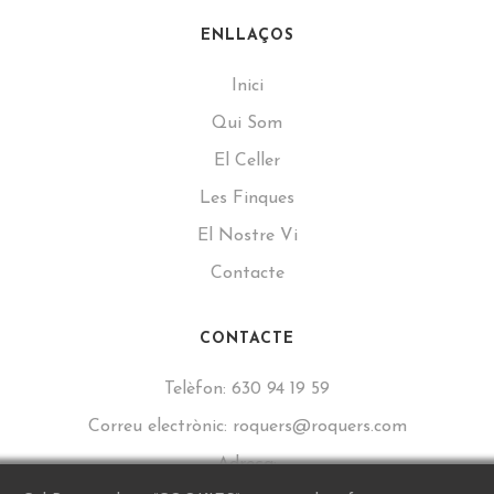
ENLLAÇOS
Inici
Qui Som
El Celler
Les Finques
El Nostre Vi
Contacte
CONTACTE
Telèfon:
630 94 19 59
Correu electrònic:
roquers@roquers.com
Adreça:
Carrer de Sant Lluís, 16, 43777 Els Guiamets, Tarragona