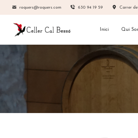
roquers@roquers.com
630 94 19 59
Carrer de
Inici
Qui S