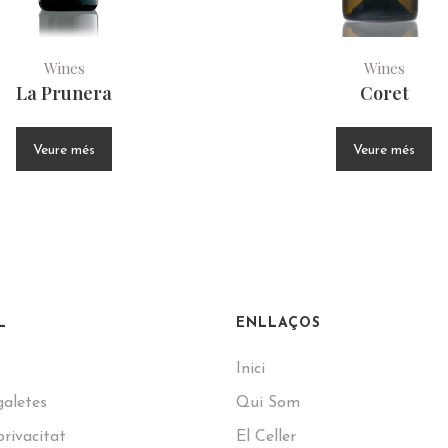
Wines
Wines
La Prunera
Coret
Veure més
Veure més
L
ENLLAÇOS
Inici
galetes
Qui Som
privacitat
El Celler