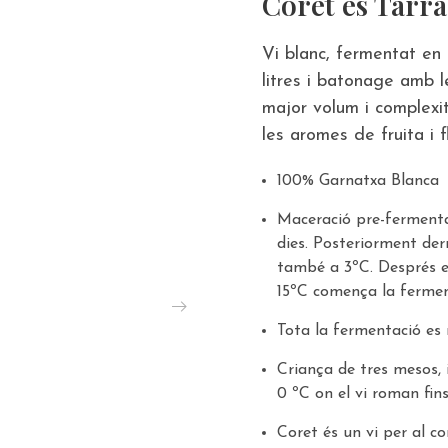
Coret és Tarr
Vi blanc, fermentat en
litres i batonage amb l
major volum i complexi
les aromes de fruita i f
100% Garnatxa Blanca
Maceració pre-fermenta
dies. Posteriorment der
també a 3ºC. Després el
15ºC comença la fermen
Tota la fermentació es 
Criança de tres mesos, i
0 ºC on el vi roman fin
Coret és un vi per al c