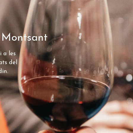
. Montsant
i a les
ats del
in.