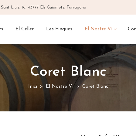
 Sant Lluís, 16, 43777 Els Guiamets, Tarragona
om
El Celler
Les Finques
El Nostre Vi
Con
Coret Blanc
Inici
El Nostre Vi
Coret Blanc