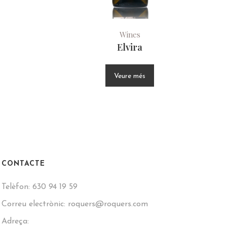
Wines
Elvira
Veure més
CONTACTE
Telèfon:
630 94 19 59
Correu electrònic:
roquers@roquers.com
Adreça: