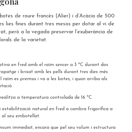
agona
 botes de roure francès (Alier) i d’Acàcia de 500
es lies fines durant tres mesos per dotar al vi de
tat, però a la vegada preservar l’exuberància de
lorals de la varietat.
tiva en fred amb el raïm sencer a 3 ºC durant dos
rapatge i brisat amb les pells durant tres dies més
 raïm es premsa i va a les botes, i quan arriba als
tació.
realitza a temperatura controlada de 16 ºC.
 estabilització natural en fred a cambra frigorífica a
s al seu embotellat.
onsum immediat, encara que pel seu volum i estructura