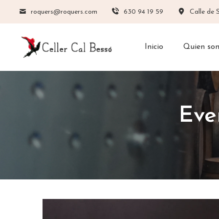
roquers@roquers.com
630 94 19 59
Calle de 
Inicio
Quien so
Eve