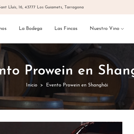
Sant Lluís, 16, 43777 Los Guiamets, Tarragona
mos
La Bodega
Las Fincas
Nuestro Vino
nto Prowein en Shan
Inicio
Evento Prowein en Shanghái