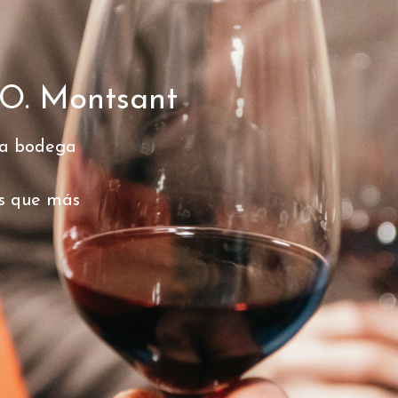
.O. Montsant
 la bodega
s que más