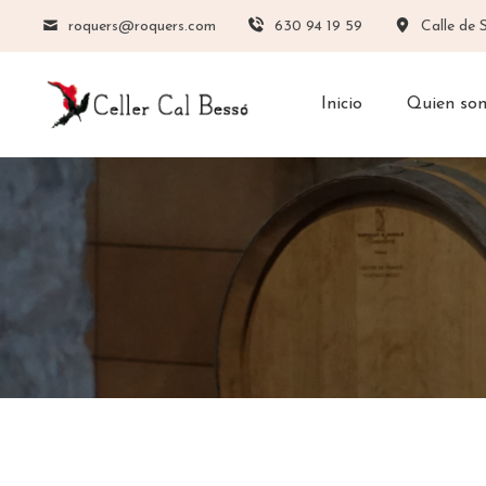
roquers@roquers.com
630 94 19 59
Calle de 
Inicio
Quien so