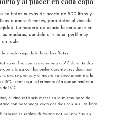
oria y al placer en cada copa
o en botas nuevas de acacia de 500 litros y
 finas durante 6 meses, para dotar al vino de
ejidad. La madera de acacia la enriquece en
llas maduras, dándole al vino un perfil muy
a en roble.
e viñedo viejo de la finca Les Rotes.
ativa en frío con la uva entera a 3ºC durante dos
rrape y brisa con las pieles durante tres días más
 la uva se prensa y el mosto va directamente a la
s 15ºC, comienza la fermentación que se realiza a
 de 16ºC.
ión, el vino está seis meses en la misma bota de
tado con batonnage cada dos días con sus lías finas.
bilización se realiza de forma natural por frío en