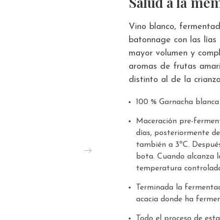
Salud a la mem
Vino blanco, fermentad
batonnage con las lías
mayor volumen y compl
aromas de frutas amari
distinto al de la crianz
100 % Garnacha blanca d
Maceración pre-ferment
días, posteriormente de
también a 3ºC. Después
bota. Cuando alcanza lo
temperatura controlada
Terminada la fermentac
acacia donde ha fermen
Todo el proceso de esta