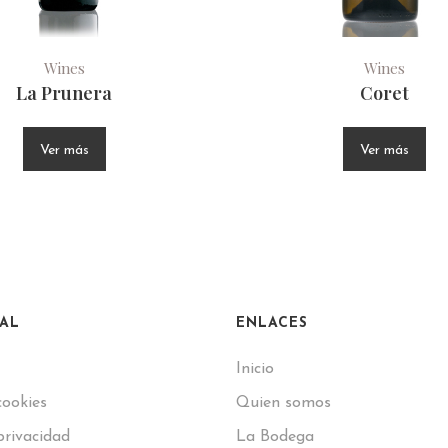
Wines
Wines
La Prunera
Coret
Ver más
Ver más
GAL
ENLACES
Inicio
cookies
Quien somos
privacidad
La Bodega